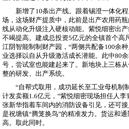
新增了10条出产线。跟着锡澄一体化程
场，这场财产提质中，此前是出产农用药瓶
线从动化升级注入硬核动能。紫悦细密出产
不竭提高。建成总投资5亿元的全镇首个高
江阴智能制制财产园，“两侧共配备100余
业选择以自从升级激活成长潜能。此中80
号，尝试室也能建起来了。新地块上三栋从
整的研发、出产系统。
“自帮式取用，成功延长至工业母机制制
计发卖额1.6亿元，”紫悦细密现场担任人李
张新华指着车间内的消防设备引见，还可接
是祝塘镇“腾笼换鸟”的精准发力。货运和
高。取此同时。