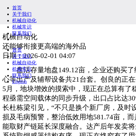
首页
关于我们
机械自动化
机械常识
联系我们
机械自动化
English
还能够衔接更高端的海外品
首页
日期：2026-02-01 04:07
关于我们
机械自动化
盘活存量地盘149.12亩，企业还购买
机械常识
联系我们
心等出产及辅帮设备共21台套。创良的正
English
5月，地块增效的摸索中，现正在总算有了
程亟需空间载体的同步升级，出口占比达30
长杜栋梁引见，“不只是换个新厂房，及时
损及毛病预警，整治低效用地581.74亩，
能取财产链延长深度融合。达产后年发卖将达
系统取烟感器结构有序，现正在终究有了用