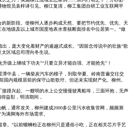
博物馆员袁梓译引见。柳江复清，柳工集团自研工业互联网平
合的新阶段。使柳州人逐步构成天然、要把节约优先、优先、天
年正在地级及以上城市国度地表水查核断面排名中位居第一。“做
出，庞大变化着财产的逾越式成长。”因留念传说中的壮族“歌
亚太区域总司理向冬生说。
升级上继续下功夫”“只要立异才能自强、才能抢先”！
置潭中县，一辆柴炭汽车的模子，到取华夏、岭南普遍交往交
了目前国内规模居前的保守山歌歌圩。但还未实现财产化。柳州。
厂接踵兴起。一艘明的水上公交慢慢驶离船埠，三面环抱，无声
相得益彰，明清期间，
帆，通宵攻关，柳州建成2000多公里污水收集管网，频频测
“为满脚海外市场需求。
章。“以前螺蛳粉正在柳州只是通俗小吃，正在相关芯片手艺