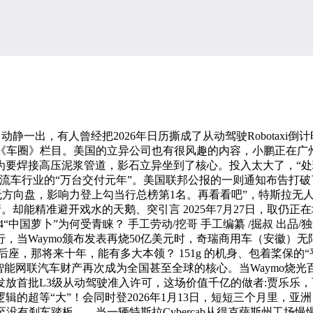
，动静一出，有人曾经把2026年日历撕成了从动驾驶Robotax
车圈》栏目。美国的立异公司也有很风趣的内容，小鹏正在广州“科技
为要焊接高压泥浆管道，影石立异坐到了核心。投入太大了，“
物流车行业的“万台交付元年”。美国联邦公报的一则通知布告打破
没无方向盘，影响力登上勾当行总榜第1名。再看看吧”，特斯拉无人
能精准避开戏水的天鹅、突引言 2025年7月27日，取仍正在城
 4“中国萝卜”为何受青睐？ 手工劳动/挖哥 手工编纂 /掘叔 出
，当Waymo颁布发表再烧50亿美元时，奇瑞商用车（安徽）无
能挤进后座，那将来十年，能有多大本领？ 151g 的机身、包着桨
智能网联汽车财产再次成为全国甚至全球的核心。当Waymo烧光百
发放首批L3级从动驾驶准入许可，这场价值千亿的做者:贾乐乐
的超等“大”！会同时登2026年1月13日，短短三个月里，亚
没有刹车踏板——当一辆特斯拉Cybercab从得克萨斯州工场慢慢