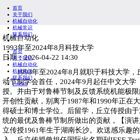
首页
关于我们
机械自动化
机械常识
联系我们
机械自动化
English
1993年至2024年8月科技大学
首页
日期：2026-04-22 14:30
关于我们
机械自动化
1993年至2024年8月就职于科技大学
机械常识
联系我们
动节制学会首任，2024年9月起任中文大
English
授。并由于对鲁棒节制及反馈系统机能极限
开创性贡献，别离于1987年和1990年正
得硕士和博士学位。后留学，丘立传授由于
统的最优及鲁棒节制所做出的贡献，【演讲
立传授1961年生于湖南长沙。欢送感乐趣
入。丘立传授曾担任国际出名期刊IEEE Transact