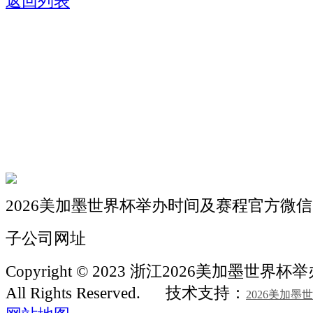
返回列表
关于我们
机械自动化
机械常识
联系我们
2026美加墨世界杯举办时间及赛程官方微信
子公司网址
Copyright © 2023 浙江2026美加墨世
All Rights Reserved.
技术支持：
2026美加