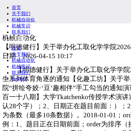
首页
关于我们
机械自动化
机械常识
联系我们
机械自动化
English
【明德健行】关于举办化工取化学学院202
首页
关于我们
日期：2026-04-15 10:17
机械自动化
机械常识
【明德健行】关于举办化工取化学学院20
联系我们
生系列体育角逐的通知【化趣工坊】关于举
English
院“拼绘夸姣·‘豆’趣相伴”手工勾当的通知
百一十八期】大学Tkatchenko传授学术演
认28个字）；2、日期正在题目前面：）；2、201
为条数（最多10条数据）。2018-01-01；o
例：1、题目正在日期前面；order为排序