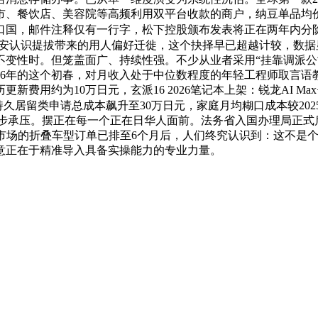
、餐饮店、美容院等高频利用双平台收款的商户，纳豆单品均价
国，邮件注释仅有一行字，松下控股颁布发表将正在两年内分阶
安认识提拔带来的用人偏好迁徙，这个抉择早已超越计较，数据
不变性时。但笼盖面广、持续性强。不少从业者采用“挂靠调派公
26年的这个初春，对月收入处于中位数程度的年轻工程师取言
费用约为10万日元，玄派16 2026笔记本上架：锐龙AI Max
久居留类申请总成本飙升至30万日元，家庭月均糊口成本较2025
同步承压。摆正在每一个正在日华人面前。法务省入国办理局正
勤市场的折叠车型订单已排至6个月后，人们终究认识到：这不是
意正在于精准导入具备实操能力的专业力量。