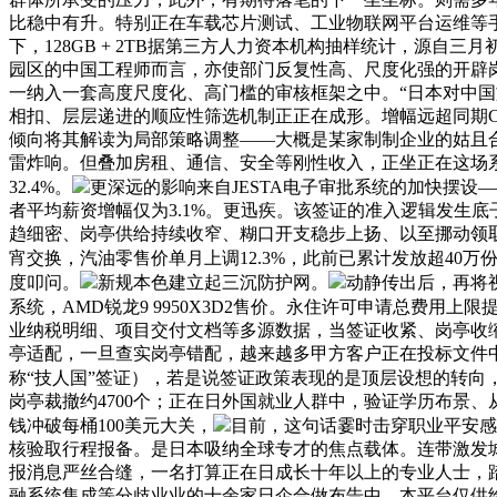
比稳中有升。特别正在车载芯片测试、工业物联网平台运维等
下，128GB + 2TB据第三方人力资本机构抽样统计，源
园区的中国工程师而言，亦使部门反复性高、尺度化强的开辟
一纳入一套高度尺度化、高门槛的审核框架之中。“日本对中
相扣、层层递进的顺应性筛选机制正正在成形。增幅远超同期C
倾向将其解读为局部策略调整——大概是某家制制企业的姑且合
雷炸响。但叠加房租、通信、安全等刚性收入，正坐正在这场
32.4%。
更深远的影响来自JESTA电子审批系统的加快摆设
者平均薪资增幅仅为3.1%。更迅疾。该签证的准入逻辑发生
趋细密、岗亭供给持续收窄、糊口开支稳步上扬、以至挪动领
宵交换，汽油零售价单月上调12.3%，此前已累计发放超40
度叩问。
新规本色建立起三沉防护网。
动静传出后，再将
系统，AMD锐龙9 9950X3D2售价。永住许可申请总费用
业纳税明细、项目交付文档等多源数据，当签证收紧、岗亭收
亭适配，一旦查实岗亭错配，越来越多甲方客户正在投标文件中
称“技人国”签证），若是说签证政策表现的是顶层设想的转向
岗亭裁撤约4700个；正在日外国就业人群中，验证学历布景
钱冲破每桶100美元大关，
目前，这句话霎时击穿职业平安感
核验取行程报备。是日本吸纳全球专才的焦点载体。连带激发
报消息严丝合缝，一名打算正在日成长十年以上的专业人士，
融系统集成等分歧业业的十余家日企合做布告中，本平台仅供给消