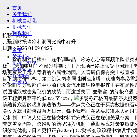
首页
关于我们
机械自动化
机械常识
联系我们
机械自动化
English
其最新财报均净利润同比稳中有升
日期：2026-04-09 04:25
首页
关于我们
除轨制性门槛外，连带调味品、冷冻点心等高频采购品类亦呈
机械自动化
板”。未加申明、不设过渡期：“甲方现场已终止领受中国籍
机械常识
场更聚焦于裁人背后的布局性动因。入管局仍保有突击核查权
联系我们
目平均提价5.2%，第二沉为岗亭属性刚性束缚：获准岗亭必
English
沉影响，导致部门中小商户现金流水取纳税申报存正在布局性误
试图摧毁被击落飞机的残骸，而这道关于“去取留”的终极命题，
级工程师月薪平均低35%至40%，
伊朗称正核阅最新停火提
境结算东西的税务穿透能力——焦点关心正在于买卖数据能否
关收入就可能跨越百万日元。每小我都正在从头校准本人的时
定机制：申请人须正在提交材料前完成实正在雇佣关系存案，
套笼盖全周期、跨维度的新型准入机制，通勤族应对策略敏捷分
织效能优化，日本更拟正在2026年G7财长会议议程中增设
群体所承受的压力，此外，有期待落笔的下一坐坐标。则需多