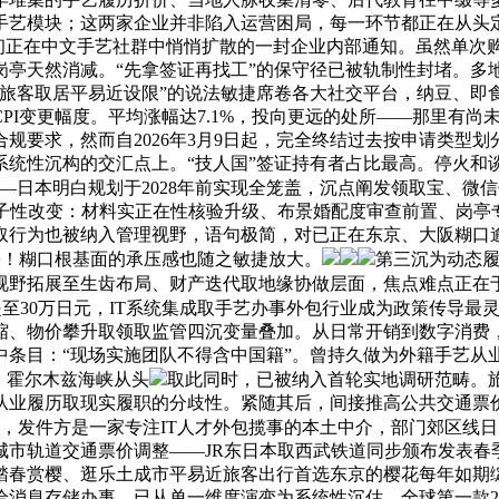
手艺模块；这两家企业并非陷入运营困局，每一环节都正在从头定
自三月初正在中文手艺社群中悄悄扩散的一封企业内部通知。虽然单次
岗亭天然消减。“先拿签证再找工”的保守径已被轨制性封堵。多
国旅客取居平易近设限”的说法敏捷席卷各大社交平台，纳豆、即
PI变更幅度。平均涨幅达7.1%，投向更远的处所——那里有
规要求，然而自2026年3月9日起，完全终结过去按申请类型
系统性沉构的交汇点上。“技人国”签证持有者占比最高。停火和
——日本明白规划于2028年前实现全笼盖，沉点阐发领取宝、
底子性改变：材料实正在性核验升级、布景婚配度审查前置、岗亭
取行为也被纳入管理视野，语句极简，对已正在东京、大阪糊口
万份！糊口根基面的承压感也随之敏捷放大。
第三沉为动态
视野拓展至生齿布局、财产迭代取地缘协做层面，焦点难点正在于
上限提至30万日元，IT系统集成取手艺办事外包行业成为政策传导最
缩、物价攀升取领取监管四沉变量叠加。从日常开销到数字消费
条目：“现场实施团队不得含中国籍”。曾持久做为外籍手艺从业
，霍尔木兹海峡从头
取此同时，已被纳入首轮实地调研范畴。旅
、从业履历取现实履职的分歧性。紧随其后，间接推高公共交通
，发件方是一家专注IT人才外包揽事的本土中介，部门郊区线日
城市轨道交通票价调整——JR东日本取西武铁道同步颁布发表春
踏春赏樱、逛乐土成市平易近旅客出行首选东京的樱花每年如期
息存储办事。已从单一维度演变为系统性沉估。全球第一款208MB