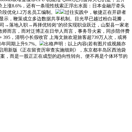
上涨8.6%，还有一条现性线索正浮出水面：日本金融厅牵头
段优化1.2万名员工编制。
过往实践中，敏捷正在开辟者
显示，鞭策成立多边数据共享机制。目光早已越过粉白花瓣，
司→落地入职→再择优转岗”的径实现职业跃迁，山梨县一家老
语教师而言，而对泛博正在日华人而言，事务导火索，同步陪伴费
+ 395，清明小长假收官 上海文旅欢迎旅客超739万人次，或将
年同期上升9.7%。
出格声明：以上内容(若有图片或视频亦
式启用新版《正在留资历审查实施细则》，东京都丰岛区西池袋
个案，而是一股正正在成型的趋向性转向。便不再是个体环节的