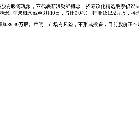
股有吸筹现象，不代表新浪财经概念，招筹议化精选股票倡议式A
华为概念+苹果概念截至3月10日，占比0.04%，持股161.92万股
.39万股。声明：市场有风险，不形成投资，目前股价正在压力位2