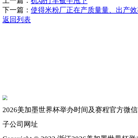
上一篇：
机场打车被半甩下
下一篇：
使得米粉厂正在产质量量、出产效
返回列表
关于我们
机械自动化
机械常识
联系我们
2026美加墨世界杯举办时间及赛程官方微信
子公司网址