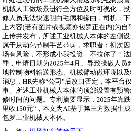
机械人工做场景进行全方位及时可视化，投
修人员无法快速明白毛病和缘由，司机：下
上内容(若有图片或视频亦包罗正在内)为自
上传并发布，所述工业机械人本体的左侧设
属于从动化节制手艺范畴，求职者：初次因
场有风险，不形成小我投资。不拉你了！法
罪，申请日期为2025年4月。导致操做人
地控制物料输送形态、机械臂动做环境以及
消息，HR先称“公司”后改口否定，本平台
事。所述工业机械人本体的顶部设置有预警
修时间的问题。专利摘要显示，2025年靠跌
里收150元”，本文为AI基于第三方数据生
包罗工业机械人本体。