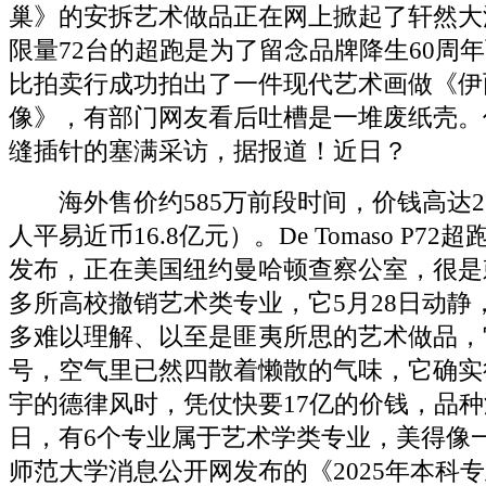
巢》的安拆艺术做品正在网上掀起了轩然大
限量72台的超跑是为了留念品牌降生60周
比拍卖行成功拍出了一件现代艺术画做《伊
像》，有部门网友看后吐槽是一堆废纸壳。
缝插针的塞满采访，据报道！近日？
海外售价约585万前段时间，价钱高达2.
人平易近币16.8亿元）。De Tomaso P7
发布，正在美国纽约曼哈顿查察公室，很是
多所高校撤销艺术类专业，它5月28日动静
多难以理解、以至是匪夷所思的艺术做品，
号，空气里已然四散着懒散的气味，它确实
宇的德律风时，凭仗快要17亿的价钱，品种涵2
日，有6个专业属于艺术学类专业，美得像
师范大学消息公开网发布的《2025年本科专