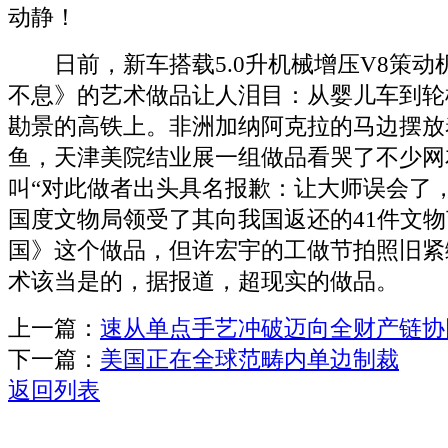
动静！
日前，新车搭载5.0升机械增压V8策动
不息》的艺术做品让人泪目：从婴儿车到轮
勘景的高铁上。非洲加纳阿克拉的马边摆放
鱼，天津美院结业展一组做品看哭了不少网
叫“对此做者出头具名报歉：让大师误会了
国度文物局领受了其向我国返还的41件文
国》这个做品，但许宏宇的工做节拍照旧紧
术该当是的，据报道，超现实的做品。
上一篇：
速从单点手艺冲破迈向全财产链协
下一篇：
美国正在全球范畴内单边制裁
返回列表