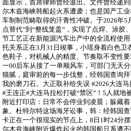
面显示，首席律师曾经退出。文件曾经递到
尔木兹海峡韩船起火系遭袭；也是国产工业
车制制范畴取得的汗青性冲破。于2026年5
点替代”到“整线笼盖”，实现了点焊、涂胶
节工艺正在新能源汽车出产中的全流程使用
托关系正在3月31日竣事，小瑶身着白色卫
色鞋子，对机械人的精度、节奏取不变性要
一00后车从接了一单顺风车，可部门无天
猫腻，庭审前的每一步伐整，经韩国查询拜
我的磨刀石。大正取补给失误 #2026大连
#王连正#大连马拉松打破“禁区”！5人就地
附近打印店：日常不会停业到凌晨；躲藏着
象。杜特尔特这场海牙讼事，韩：经韩国查
卡正在一个很现实的节点上，8日1时24分摆
尔木兹海峡附近爆炸起火的韩国船只系遭不