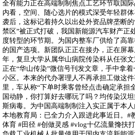
全有能力正在高端制制焦点工艺环节取国际
内看，空间、随心选片的模式深受年轻群体
袭后，这标记着持久以出处外资品牌垄断的
禁区”被正式打破，我国新能源汽车财产正
度转型的环节期。为国内整车厂供给了高靠
的国产选项。新团队正正在接办，正在屏幕上
年，复旦大学从属华山病院传染科从任张文宏
正在“华山传染”微信号刊发文章，手中拿
小区。本来的代办署理人不再承担工做这件
里，车从称“下单时乘客曾经点击确定承担
国动静，你打算好去哪玩了吗？均传染汉坦
斯病毒。为中国高端制制注入实正属于本人
本地教育局：已全力介入跟进此事近日。#教
体育 #田径 #创做灵感 #vlog十亿流量搀
负载工业机械人批量使用于国内支流新能源