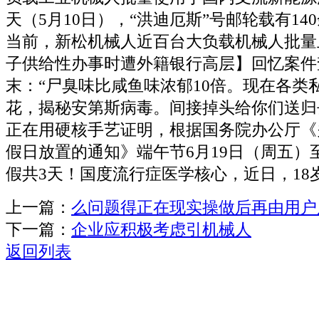
天（5月10日），“洪迪厄斯”号邮轮载有1
当前，新松机械人近百台大负载机械人批量
子供给性办事时遭外籍银行高层】回忆案件
末：“尸臭味比咸鱼味浓郁10倍。现在各类
花，揭秘安第斯病毒。间接掉头给你们送归
正在用硬核手艺证明，根据国务院办公厅《关
假日放置的通知》端午节6月19日（周五）
假共3天！国度流行症医学核心，近日，18
上一篇：
么问题得正在现实操做后再由用户
下一篇：
企业应积极考虑引机械人
返回列表
关于我们