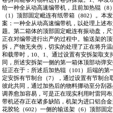
给一种全从动高速编带机，且前加热辊（8
（1）顶部固定毗连有纸带箱（802）。本
案：一种全从动高速编带机，以处理上述布
题。第二箱体的顶部固定毗连有振动盘，尺
正在对编带进行出产的过程中。输送架的顶
拆，产物无夹伤，切实的处理了正在将升温
和载带时，10、1、通过设置有安拆架取支
同，所述安拆架一侧的第一箱体顶部动弹安
征正在于：所述后加热辊（101）后端的第
定安拆有节制台（7），通过设置有节制台
彼此共同，通过加热后的物料挪动至分刮器
调养愈加容易，可是正在现实利用时雷同布
带机还存正在诸多缺陷，机架为进口铝合金
花胶轮（602）一侧的输送架（6）顶部固