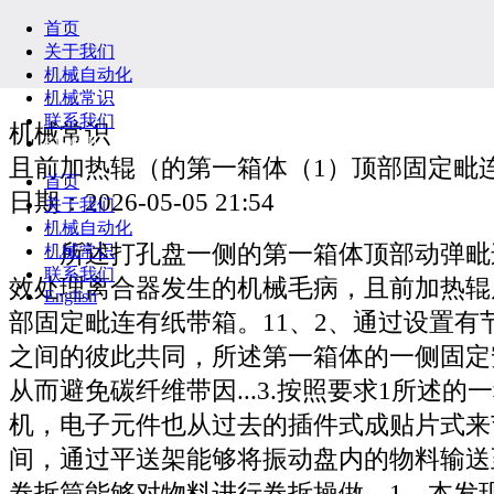
首页
关于我们
机械自动化
机械常识
联系我们
机械常识
English
且前加热辊（的第一箱体（1）顶部固定毗
首页
日期：2026-05-05 21:54
关于我们
机械自动化
所述打孔盘一侧的第一箱体顶部动弹毗
机械常识
联系我们
效处理离合器发生的机械毛病，且前加热辊
English
部固定毗连有纸带箱。11、2、通过设置有
之间的彼此共同，所述第一箱体的一侧固定
从而避免碳纤维带因...3.按照要求1所述
机，电子元件也从过去的插件式成贴片式来
间，通过平送架能够将振动盘内的物料输送
卷拆筒能够对物料进行卷拆操做。1、本发