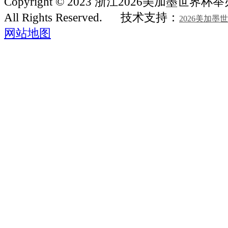
Copyright © 2023 浙江2026美加墨世
All Rights Reserved.
技术支持：
2026美加
网站地图