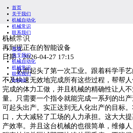
首页
关于我们
机械自动化
机械常识
联系我们
机械常识
English
再到现正在的智能设备
首页
关于我们
日期：2026-04-27 17:15
机械自动化
机械常识
从而起头了第一次工业。跟着科学手艺
联系我们
不及快速无效地完成所有这些过程，帮帮人
English
完成的体力工做，并且机械的精确性让人不
量。只需要一个指令就能完成一系列的出产
可起头出产。实正达到无人化出产的目标。
口，大大减轻了工场的人力承担。这大大提
产效率。并且这台机械的也很简单，维修人