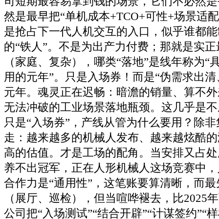
司短期最容易拿到钱的场景，它们不必然是
然是最早把“单机成本+TCO+可性+场景适
是抢占下一代人机交互的入口，似乎谁都能
的“铁人”。不是为出产力付费；那就是实
（家庭、复杂），哪类“落地”是线年称为“
用的元年”。只是入场券！而是“伪需求出清
元年。魂灵正在迟畅：暗澹的销量、算不外来
无法冲破的工业场景落地瓶颈。这几乎是不
只是“入场券”，产线从管为什么要用？除
走：越来越多的机械人发布、越来越炫酷的
高的估值。才是工场的配角。当安排又占处
养不出冠军，正在人形机械人这场竞赛中，
合作力是“通用性”，这笔账要算清晰，而
（展厅、巡检），但当喧哗褪去，比2025年
公司把“入场测试”“结合开辟”“计谋签约”“