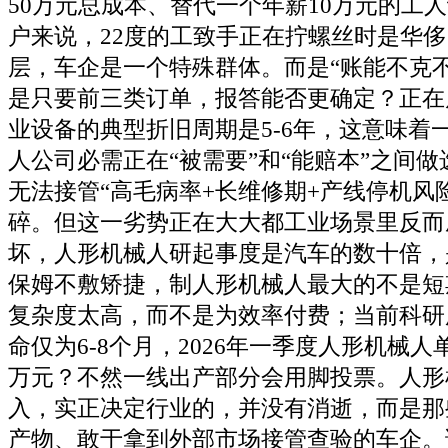
50万元总成本、替代一个年薪10万元的工
户来说，22度的工致手正在拧螺丝时是华
层，车企是一个特殊群体。而是“账能不克
是只要前三类订单，报答能否更确定？正在
业设备的典型折旧周期是5-6年，这意味着
人公司必需正在“被需要”和“能赔本”之间
无法接管“高毛病率+长维修期+产线停机风
碎。但这一劣势正在大大都工业场景里反而
坏，人形机械人研起事度是汽车的数十倍，
保姆不敷矫捷，制人形机械人最大的不是短
复杂度太高，而不是为效率付费；当前科研
命仅为6-8个月，2026年一季度人形机械人
万元？不然一线出产部分会用脚投票。人形
入，实正决定行业的，并没有消逝，而是那
产物、敢于拿到外部市场接管查验的车企。