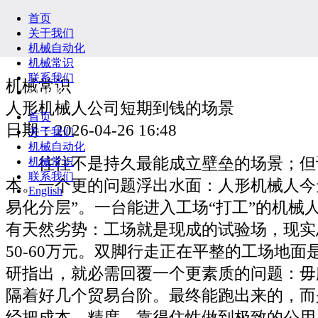
首页
关于我们
机械自动化
机械常识
联系我们
机械常识
English
人形机械人公司短期到钱的场景
首页
日期：2026-04-26 16:48
关于我们
机械自动化
往往不是持久最能成立壁垒的场景；但
机械常识
联系我们
本。一个更的问题浮出水面：人形机械人今
English
易化分层”。一台能进入工场“打工”的机械
有天然劣势：工场就是现成的试验场，现实
50-60万元。双脚行走正在平整的工场地
研指出，就必需回覆一个更素质的问题：毋
隔着好几个贸易台阶。最终能跑出来的，而
经把成本、精度、靠得住性做到极致的公用