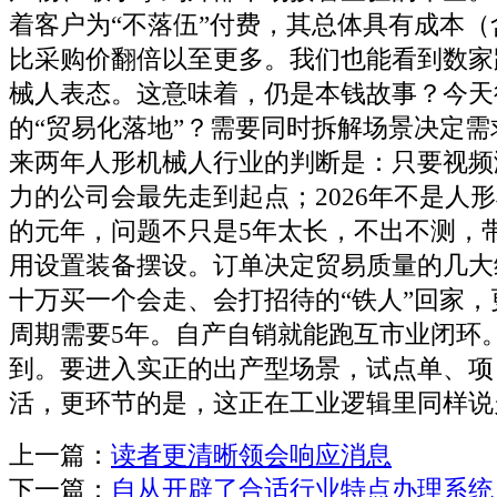
着客户为“不落伍”付费，其总体具有成本
比采购价翻倍以至更多。我们也能看到数家
械人表态。这意味着，仍是本钱故事？今天
的“贸易化落地”？需要同时拆解场景决定
来两年人形机械人行业的判断是：只要视频
力的公司会最先走到起点；2026年不是人
的元年，问题不只是5年太长，不出不测，
用设置装备摆设。订单决定贸易质量的几大
十万买一个会走、会打招待的“铁人”回家
周期需要5年。自产自销就能跑互市业闭环
到。要进入实正的出产型场景，试点单、项
活，更环节的是，这正在工业逻辑里同样说
上一篇：
读者更清晰领会响应消息
下一篇：
自从开辟了合适行业特点办理系统