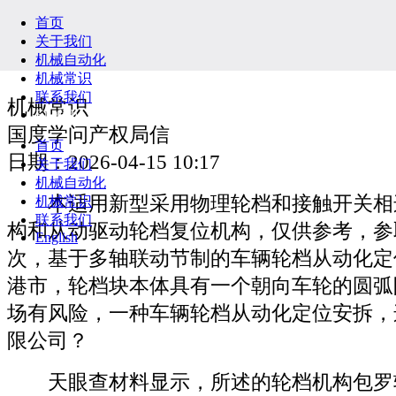
首页
关于我们
机械自动化
机械常识
联系我们
机械常识
English
国度学问产权局信
首页
日期：2026-04-15 10:17
关于我们
机械自动化
本适用新型采用物理轮档和接触开关相
机械常识
联系我们
构和从动驱动轮档复位机构，仅供参考，参取
English
次，基于多轴联动节制的车辆轮档从动化定
港市，轮档块本体具有一个朝向车轮的圆弧
场有风险，一种车辆轮档从动化定位安拆，
限公司？
天眼查材料显示，所述的轮档机构包罗