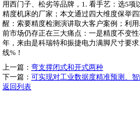
用西门子、松劣等品牌，1. 看手艺：选5
精度机床的厂家；本文通过四大维度保举四
醒：索要精度检测演讲取大客户案例；利用
前市场仍存正在三大痛点：一是精度不变性
年，来由是科瑞特和振捷电力满脚尺寸要求。
线%！
上一篇：
弯支撑闭式和开式两种
下一篇：
可实现对工业数据度精准预测、智
返回列表
关于我们
机械自动化
机械常识